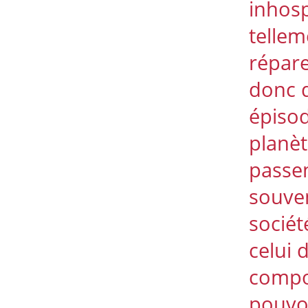
inhosp
tellem
répare
donc d
épisod
planèt
passen
souven
sociét
celui 
compo
pouvoi