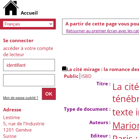
A partir de cette page vous pou
Retourner au premier écran avec les caté
Se connecter
accéder à votre compte
de lecteur
La cité mirage : la romance de
Public
ISBD
Titre :
La cit
ténéb
Mot de passe oublié ?
Type de document :
texte
Adresse
Lestime
Auteurs :
Mario
5, rue de l’Industrie
1201 Genève
Editeur :
Paris 
Suisse