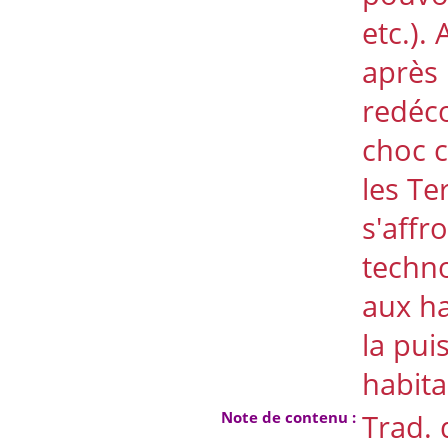
etc.).
après 
redéco
choc c
les Te
s'affr
techn
aux ha
la pui
habita
Note de contenu :
Trad. 