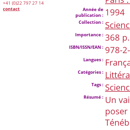
+41 (0)22 797 27 14
contact
Année de
1994
publication :
Collection :
Scienc
Importance :
368 p.
ISBN/ISSN/EAN :
978-2
Langues :
França
Catégories :
Littér
Tags :
Scienc
Résumé :
Un vai
poser 
Ténébr