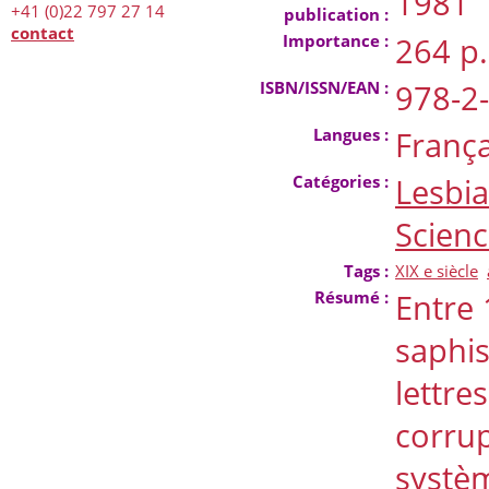
1981
+41 (0)22 797 27 14
publication :
contact
Importance :
264 p.
ISBN/ISSN/EAN :
978-2
Langues :
França
Catégories :
Lesbi
Scien
Tags :
XIX e siècle
Résumé :
Entre 
saphis
lettre
corrup
systèm