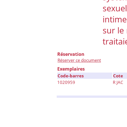
sexuel
intime
sur le
traita
Réservation
Réserver ce document
Exemplaires
Code-barres
Cote
1020959
R JAC