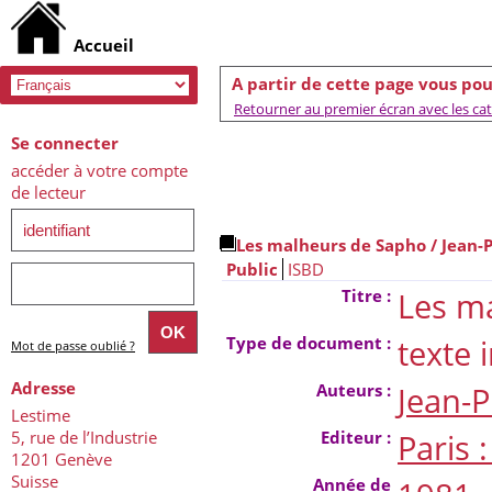
A partir de cette page vous pou
Retourner au premier écran avec les caté
Se connecter
accéder à votre compte
de lecteur
Les malheurs de Sapho
/ Jean-
Public
ISBD
Titre :
Les m
Type de document :
texte
Mot de passe oublié ?
Adresse
Auteurs :
Jean-P
Lestime
5, rue de l’Industrie
Editeur :
Paris 
1201 Genève
Suisse
Année de