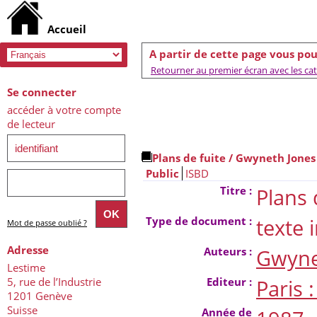
A partir de cette page vous pou
Retourner au premier écran avec les caté
Se connecter
accéder à votre compte
de lecteur
Plans de fuite
/ Gwyneth Jones
Public
ISBD
Titre :
Plans 
Type de document :
texte
Mot de passe oublié ?
Adresse
Auteurs :
Gwyne
Lestime
5, rue de l’Industrie
Editeur :
Paris 
1201 Genève
Suisse
Année de