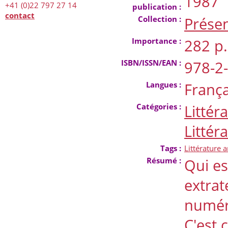
1987
+41 (0)22 797 27 14
publication :
contact
Collection :
Présen
Importance :
282 p.
ISBN/ISSN/EAN :
978-2
Langues :
França
Catégories :
Littér
Littér
Tags :
Littérature a
Résumé :
Qui es
extrat
numéro
C'est 