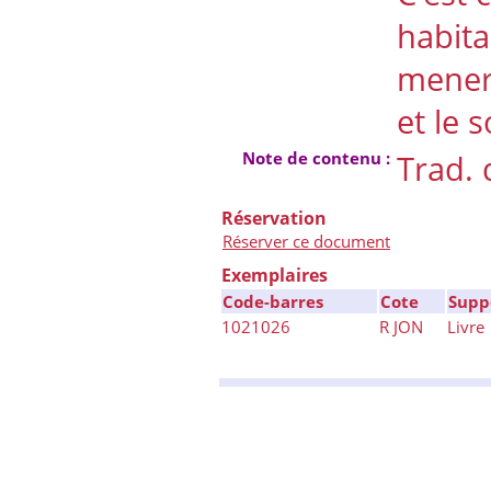
habita
mener 
et le
Note de contenu :
Trad. 
Réservation
Réserver ce document
Exemplaires
Code-barres
Cote
Supp
1021026
R JON
Livre