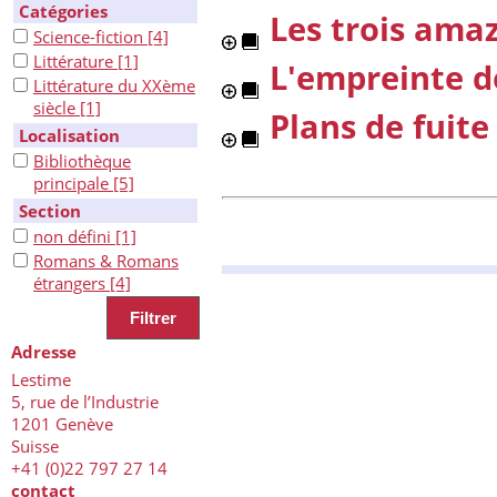
Catégories
Les trois ama
Science-fiction
[4]
Littérature
[1]
L'empreinte d
Littérature du XXème
siècle
[1]
Plans de fuite
Localisation
Bibliothèque
principale
[5]
Section
non défini
[1]
Romans & Romans
étrangers
[4]
Adresse
Lestime
5, rue de l’Industrie
1201 Genève
Suisse
+41 (0)22 797 27 14
contact