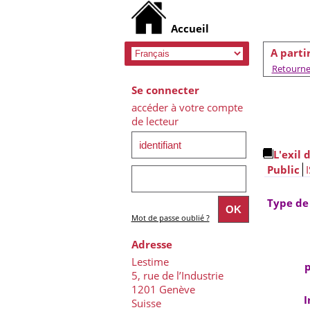
A parti
Retourner
Se connecter
accéder à votre compte
de lecteur
L'exil 
Public
Type de
Mot de passe oublié ?
Adresse
Lestime
p
5, rue de l’Industrie
1201 Genève
I
Suisse