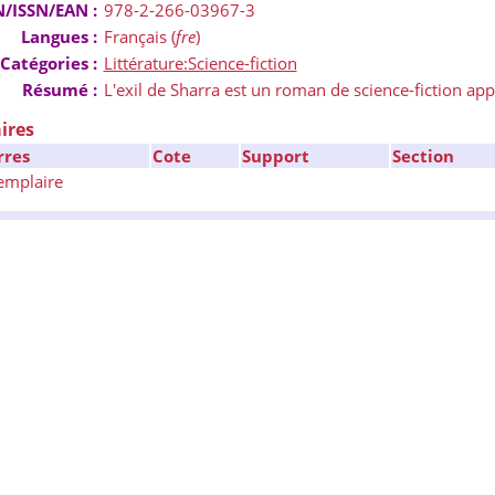
N/ISSN/EAN :
978-2-266-03967-3
Langues :
Français (
fre
)
Catégories :
Littérature:Science-fiction
Résumé :
L'exil de Sharra est un roman de science-fiction ap
ires
rres
Cote
Support
Section
emplaire