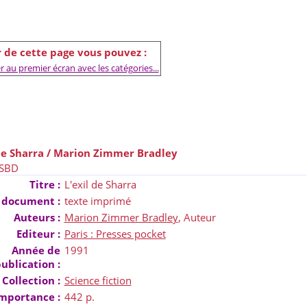
r de cette page vous pouvez :
 au premier écran avec les catégories...
de Sharra
/ Marion Zimmer Bradley
ISBD
Titre :
L'exil de Sharra
 document :
texte imprimé
Auteurs :
Marion Zimmer Bradley
, Auteur
Editeur :
Paris : Presses pocket
Année de
1991
ublication :
Collection :
Science fiction
mportance :
442 p.