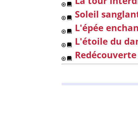
La tour interd
Soleil sanglan
L'épée encha
L'étoile du da
Redécouverte